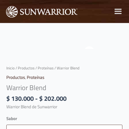
Ir
al
contenido
Rango
Warrior
de
Blend
precios:
cantidad
desde
Inicio
/
Productos
/
Proteínas
/ Warrior Blend
$ 130.000
Productos
,
Proteínas
hasta
$ 202.000
Warrior Blend
$
130.000
-
$
202.000
Warrior Blend de Sunwarrior
Sabor