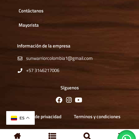
Contáctanos
Mayorista
Información de la empresa
sunwarriorcolombia1@gmail.com
+57 3146217006
Síguenos
Política de privacidad
Terminos y condiciones
ES