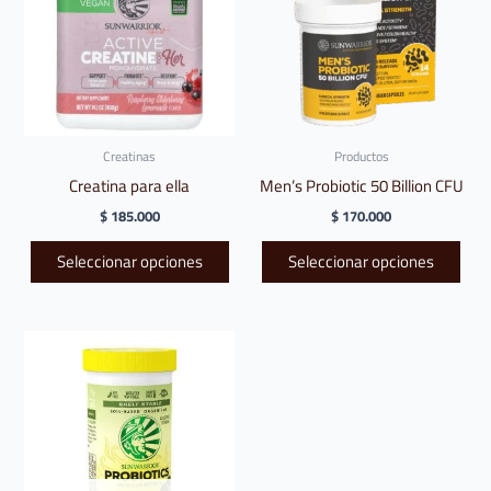
múltiples
múlt
variantes.
vari
Las
Las
opciones
opci
se
se
pueden
pue
Creatinas
Productos
elegir
eleg
Creatina para ella
Men’s Probiotic 50 Billion CFU
en
en
$
185.000
$
170.000
la
la
página
pági
Seleccionar opciones
Seleccionar opciones
de
de
producto
prod
Este
producto
tiene
múltiples
variantes.
Las