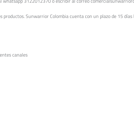
 al whatsapp 3122012370 o escribir al correo comercialsunwarri
los productos. Sunwarrior Colombia cuenta con un plazo de 15 días h
entes canales