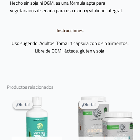
Hecho sin soja ni OGM, es una fórmula apta para
vegetarianos diseñada para uso diario y vitalidad integral.
Instrucciones
Uso sugerido: Adultos: Tomar 1 cápsula con o sin alimentos.
Libre de OGM, lácteos, gluten y soja.
Productos relacionados
El
El
El
El
Este
precio
precio
precio
precio
producto
¡Oferta!
¡Oferta!
¡Oferta!
¡Oferta!
original
actual
original
actual
tiene
era:
es:
era:
es:
$ 165.000.
$ 0.
$ 415.000.
$ 394.750.
múltiples
variantes.
Las