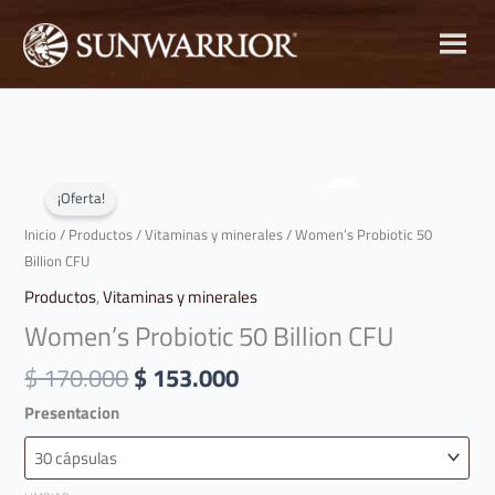
Ir
al
contenido
El
El
Women's
precio
precio
Probiotic
¡Oferta!
original
actual
50
Inicio
/
Productos
/
Vitaminas y minerales
/ Women’s Probiotic 50
era:
es:
Billion
Billion CFU
$ 170.000.
$ 153.000.
CFU
Productos
,
Vitaminas y minerales
cantidad
Women’s Probiotic 50 Billion CFU
$
170.000
$
153.000
Presentacion