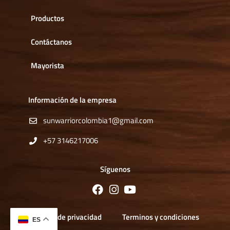
Productos
Contáctanos
Mayorista
Información de la empresa
sunwarriorcolombia1@gmail.com
+57 3146217006
Síguenos
Política de privacidad
Terminos y condiciones
ES